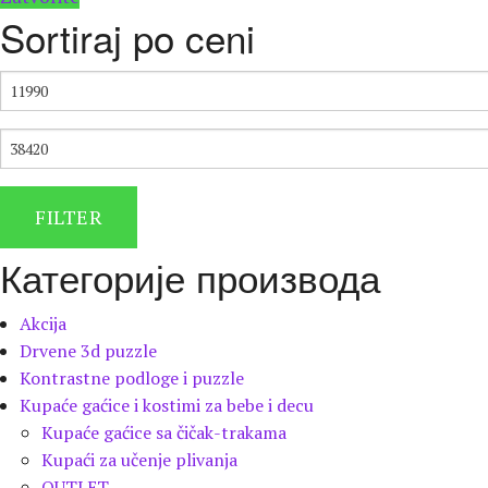
Sortiraj po ceni
МИНИМАЛНА
ЦЕНА
МАКСИМАЛНА
ЦЕНА
FILTER
Категорије производа
Akcija
Drvene 3d puzzle
Kontrastne podloge i puzzle
Kupaće gaćice i kostimi za bebe i decu
Kupaće gaćice sa čičak-trakama
Kupaći za učenje plivanja
OUTLET