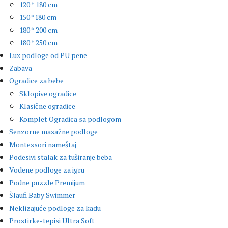
120 * 180 cm
150 *180 cm
180 * 200 cm
180 * 250 cm
Lux podloge od PU pene
Zabava
Ogradice za bebe
Sklopive ogradice
Klasične ogradice
Komplet Ogradica sa podlogom
Senzorne masažne podloge
Montessori nameštaj
Podesivi stalak za tuširanje beba
Vodene podloge za igru
Podne puzzle Premijum
Šlaufi Baby Swimmer
Neklizajuće podloge za kadu
Prostirke-tepisi Ultra Soft