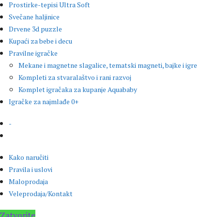
Prostirke-tepisi Ultra Soft
Svečane haljinice
Drvene 3d puzzle
Kupaći za bebe i decu
Pravilne igračke
Mekane i magnetne slagalice, tematski magneti, bajke i igre
Kompleti za stvaralaštvo i rani razvoj
Komplet igračaka za kupanje Aquababy
Igračke za najmlađe 0+
-
Kako naručiti
Pravila i uslovi
Maloprodaja
Veleprodaja/Kontakt
Zatvorite