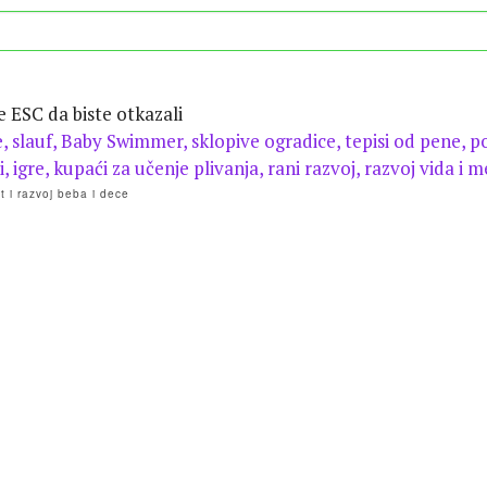
te ESC da biste otkazali
 i razvoj beba i dece