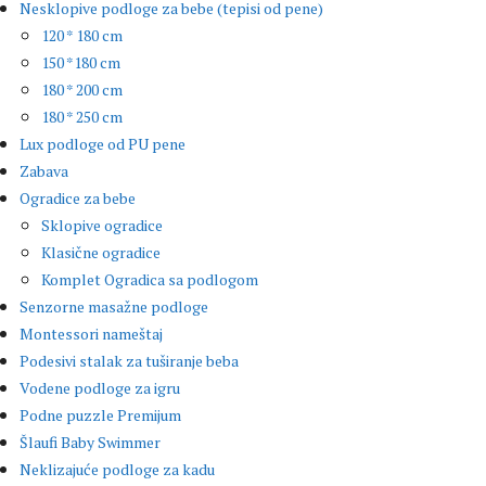
Nesklopive podloge za bebe (tepisi od pene)
120 * 180 cm
150 *180 cm
180 * 200 cm
180 * 250 cm
Lux podloge od PU pene
Zabava
Ogradice za bebe
Sklopive ogradice
Klasične ogradice
Komplet Ogradica sa podlogom
Senzorne masažne podloge
Montessori nameštaj
Podesivi stalak za tuširanje beba
Vodene podloge za igru
Podne puzzle Premijum
Šlaufi Baby Swimmer
Neklizajuće podloge za kadu