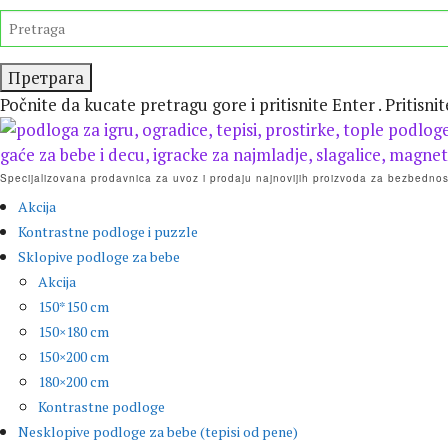
Preskočite
TRAŽITE
isecanje
Počnite da kucate pretragu gore i pritisnite Enter . Pritisni
Specijalizovana prodavnica za uvoz i prodaju najnovijih proizvoda za bezbednost
Akcija
Kontrastne podloge i puzzle
Sklopive podloge za bebe
Akcija
150*150 cm
150×180 cm
150×200 cm
180×200 cm
Kontrastne podloge
Nesklopive podloge za bebe (tepisi od pene)