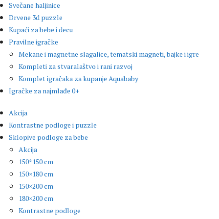
Svečane haljinice
Drvene 3d puzzle
Kupaći za bebe i decu
Pravilne igračke
Mekane i magnetne slagalice, tematski magneti, bajke i igre
Kompleti za stvaralaštvo i rani razvoj
Komplet igračaka za kupanje Aquababy
Igračke za najmlađe 0+
Akcija
Kontrastne podloge i puzzle
Sklopive podloge za bebe
Akcija
150*150 cm
150×180 cm
150×200 cm
180×200 cm
Kontrastne podloge