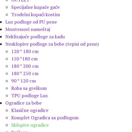
Specijalne kupaće gaće
Trodelni kupaći kostim
Lux podloge od PU pene
Montessori nameštaj
Neklizajuće podloge za kadu
Nesklopive podloge za bebe (tepisi od pene)
120 * 180 cm
150 *180 cm
180 * 200 cm
180 * 250 cm
90 * 120 cm
Roba sa greškom
TPU podloge Lux
Ogradice za bebe
Klasične ogradice
Komplet Ogradica sa podlogom
Sklopive ogradice