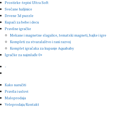
Prostirke-tepisi Ultra Soft
Svečane haljinice
Drvene 3d puzzle
Kupaći za bebe i decu
Pravilne igračke
Mekane i magnetne slagalice, tematski magneti, bajke i igre
Kompleti za stvaralaštvo i rani razvoj
Komplet igračaka za kupanje Aquababy
Igračke za najmlađe 0+
-
Kako naručiti
Pravila i uslovi
Maloprodaja
Veleprodaja/Kontakt