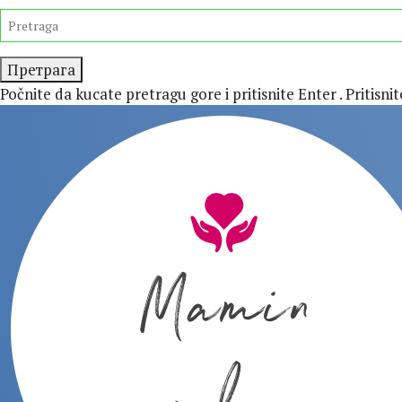
Preskočite
TRAŽITE
isecanje
Počnite da kucate pretragu gore i pritisnite Enter . Pritisni