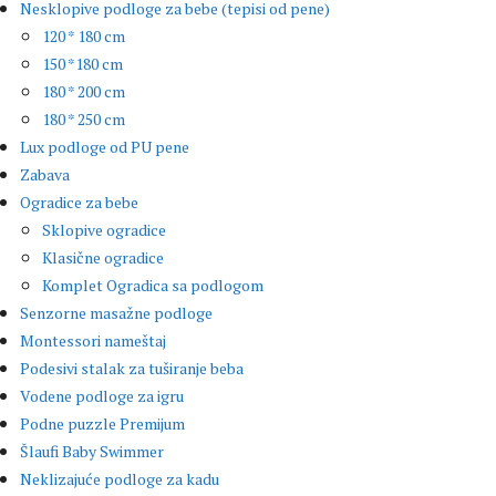
Nesklopive podloge za bebe (tepisi od pene)
120 * 180 cm
150 *180 cm
180 * 200 cm
180 * 250 cm
Lux podloge od PU pene
Zabava
Ogradice za bebe
Sklopive ogradice
Klasične ogradice
Komplet Ogradica sa podlogom
Senzorne masažne podloge
Montessori nameštaj
Podesivi stalak za tuširanje beba
Vodene podloge za igru
Podne puzzle Premijum
Šlaufi Baby Swimmer
Neklizajuće podloge za kadu