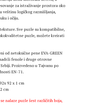
esovanje za istraživanje prostora oko
ju veštinu logičkog razmišljanja,
uku i očiju.
i teksture. Sve puzle su kompatibilne,
okokvalitetne puzle, možete kreirati
jeni od netoksične pene EVA-GREEN
sadrži fenole i druge otrovne
u Srbiji. Proizvedeno u Tajvanu po
nosti EN-71.
 92x 92 x 1 cm
32 cm
e nalaze puzle šest različitih boja,