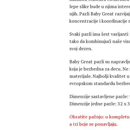
lepe slike bude u njima inter
njih. Pazli Baby Great razvija
koncentracije i koordinacije r
Svaki pazli ima šest varijant
tako da kombinujući naše vis
svoj dezen.
Baby Great pazli su napravl
koja je bezbedna za decu. Ne 
materijale. Najbolji kvalitet 
evropskom standardu bezbed
Dimenzije sastavljene pazle:
Dimenzije jedne pazle: 32 x 
Obratite pažnju: u kompletu s
a tri boje se ponavljaju.