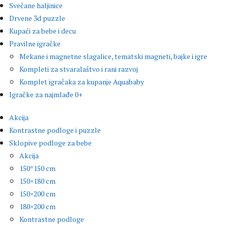
Svečane haljinice
Drvene 3d puzzle
Kupaći za bebe i decu
Pravilne igračke
Mekane i magnetne slagalice, tematski magneti, bajke i igre
Kompleti za stvaralaštvo i rani razvoj
Komplet igračaka za kupanje Aquababy
Igračke za najmlađe 0+
Akcija
Kontrastne podloge i puzzle
Sklopive podloge za bebe
Akcija
150*150 cm
150×180 cm
150×200 cm
180×200 cm
Kontrastne podloge