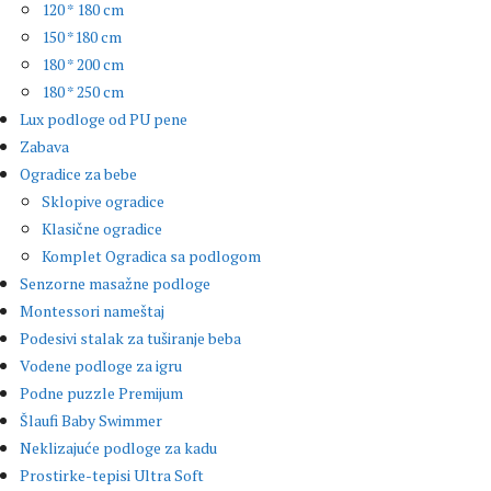
120 * 180 cm
150 *180 cm
180 * 200 cm
180 * 250 cm
Lux podloge od PU pene
Zabava
Ogradice za bebe
Sklopive ogradice
Klasične ogradice
Komplet Ogradica sa podlogom
Senzorne masažne podloge
Montessori nameštaj
Podesivi stalak za tuširanje beba
Vodene podloge za igru
Podne puzzle Premijum
Šlaufi Baby Swimmer
Neklizajuće podloge za kadu
Prostirke-tepisi Ultra Soft