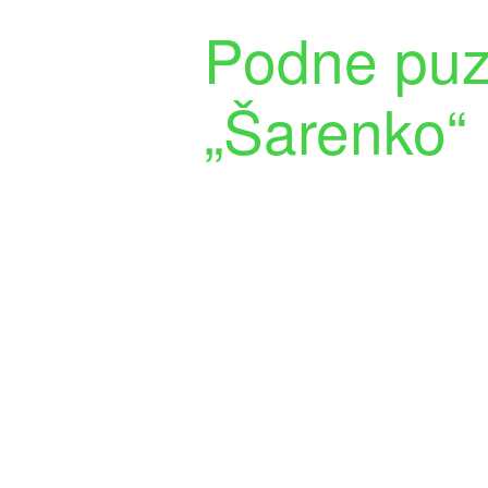
Podne puz
„Šarenko“