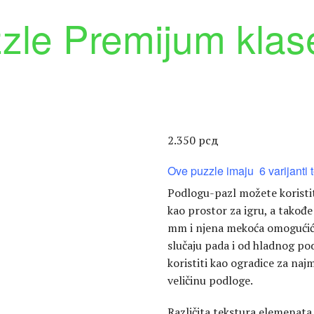
zle Premijum klas
2.350
рсд
Ove puzzle imaju 6 varijanti t
Podlogu-pazl možete koristiti
kao prostor za igru, a takođe
mm i njena mekoća omogućiće
slučaju pada i od hladnog p
koristiti kao ogradice za naj
veličinu podloge.
Različita tekstura elemenata 