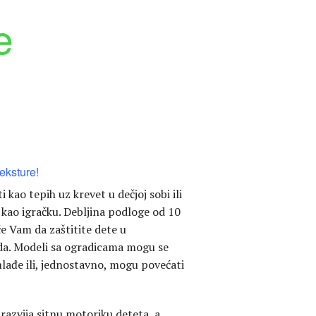
e
eksture!
 kao tepih uz krevet u dečjoj sobi ili
 kao igračku. Debljina podloge od 10
 Vam da zaštitite dete u
oda. Modeli sa ogradicama mogu se
mlađe ili, jednostavno, mogu povećati
razvija sitnu motoriku deteta, a