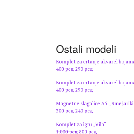
Ostali modeli
Komplet za crtanje akvarel bojam
Оригинална
Тренутна
400
рсд
290
рсд
цена
цена
Komplet za crtanje akvarel bojam
је
је:
Оригинална
Тренутна
400
рсд
290
рсд
била:
290 рсд.
цена
цена
400 рсд.
Magnetne slagalice A5. „Smešariki
је
је:
Оригинална
Тренутна
300
рсд
240
рсд
била:
290 рсд.
цена
цена
400 рсд.
Komplet za igru „Vila“
је
је:
Оригинална
Тренутна
1.000
рсд
800
рсд
била:
240 рсд.