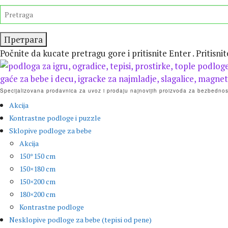
Preskočite
TRAŽITE
isecanje
Počnite da kucate pretragu gore i pritisnite Enter . Pritisni
Specijalizovana prodavnica za uvoz i prodaju najnovijih proizvoda za bezbednost
Akcija
Kontrastne podloge i puzzle
Sklopive podloge za bebe
Akcija
150*150 cm
150×180 cm
150×200 cm
180×200 cm
Kontrastne podloge
Nesklopive podloge za bebe (tepisi od pene)