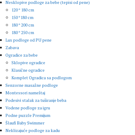
Nesklopive podloge za bebe (tepisi od pene)
120 * 180 cm
150 *180 cm
180 * 200 cm
180 * 250 cm
Lux podloge od PU pene
Zabava
Ogradice za bebe
Sklopive ogradice
Klasične ogradice
Komplet Ogradica sa podlogom
Senzorne masažne podloge
Montessori nameštaj
Podesivi stalak za tuširanje beba
Vodene podloge za igru
Podne puzzle Premijum
Šlaufi Baby Swimmer
Neklizajuće podloge za kadu