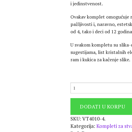
i jedinstvenost.
Ovakav komplet omogućuje ra
pažljivosti i, naravno, estets
od 4, tako i deci od 12 godina
U svakom kompletu su slika-o
sugestijama, list kristalnih 
ram i kukica za kačenje slike.
DODATI U KORPU
SKU:
VT4010-4
.
Kategorija:
Kompleti za stva