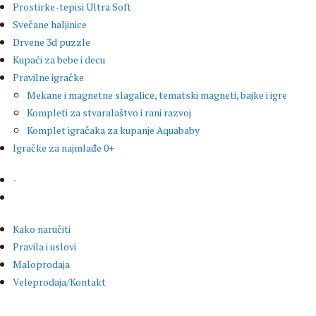
Prostirke-tepisi Ultra Soft
Svečane haljinice
Drvene 3d puzzle
Kupaći za bebe i decu
Pravilne igračke
Mekane i magnetne slagalice, tematski magneti, bajke i igre
Kompleti za stvaralaštvo i rani razvoj
Komplet igračaka za kupanje Aquababy
Igračke za najmlađe 0+
-
Kako naručiti
Pravila i uslovi
Maloprodaja
Veleprodaja/Kontakt