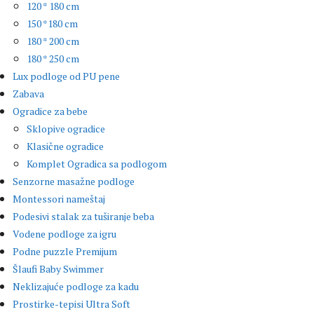
120 * 180 cm
150 *180 cm
180 * 200 cm
180 * 250 cm
Lux podloge od PU pene
Zabava
Ogradice za bebe
Sklopive ogradice
Klasične ogradice
Komplet Ogradica sa podlogom
Senzorne masažne podloge
Montessori nameštaj
Podesivi stalak za tuširanje beba
Vodene podloge za igru
Podne puzzle Premijum
Šlaufi Baby Swimmer
Neklizajuće podloge za kadu
Prostirke-tepisi Ultra Soft