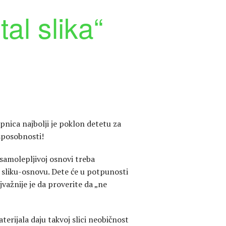
al slika“
epnica najbolji je poklon detetu za
 sposobnosti!
 samolepljivoj osnovi treba
a sliku-osnovu. Dete će u potpunosti
jvažnije je da proverite da „ne
aterijala daju takvoj slici neobičnost