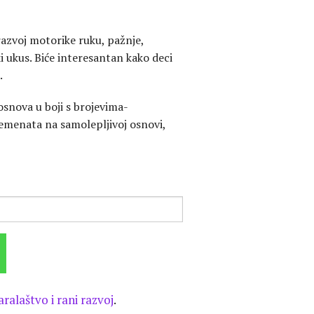
zvoj motorike ruku, pažnje,
ki ukus. Biće interesantan kako deci
.
snova u boji s brojevima-
elemenata na samolepljivoj osnovi,
ralaštvo i rani razvoj
.