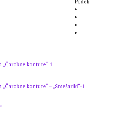
Podeli
a „Čarobne konture“ 4
a „Čarobne konture“ – „Smešariki“-1
“