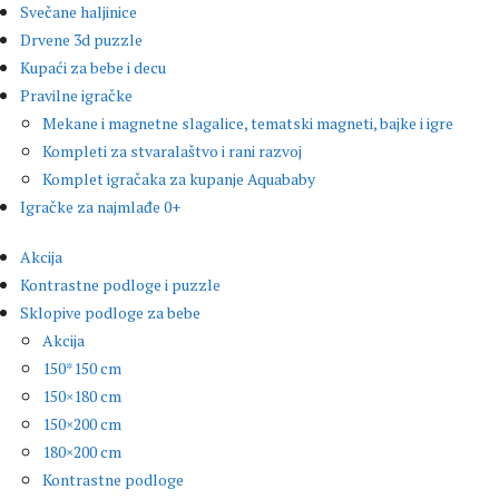
Svečane haljinice
Drvene 3d puzzle
Kupaći za bebe i decu
Pravilne igračke
Mekane i magnetne slagalice, tematski magneti, bajke i igre
Kompleti za stvaralaštvo i rani razvoj
Komplet igračaka za kupanje Aquababy
Igračke za najmlađe 0+
Akcija
Kontrastne podloge i puzzle
Sklopive podloge za bebe
Akcija
150*150 cm
150×180 cm
150×200 cm
180×200 cm
Kontrastne podloge