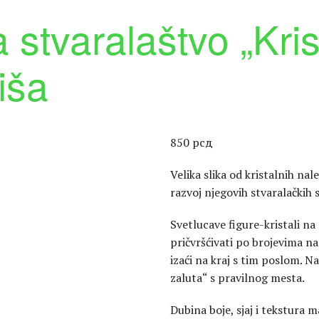
stvaralaštvo „Krist
iša
850
рсд
Velika slika od kristalnih nal
razvoj njegovih stvaralačkih
Svetlucave figure-kristali na
pričvršćivati po brojevima n
izaći na kraj s tim poslom. Na
zaluta“ s pravilnog mesta.
Dubina boje, sjaj i tekstura m